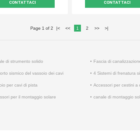
CONTATTACI
CONTATTACI
Page 1 of 2
|
<
<<
1
2
>>
>
|
le di strumento solido
Fascia di canalizzazio
orto sismico del vassoio dei cavi
4 Sistemi di frenatura s
io per cavi di pista
Accessori per cestini a
ssori per il montaggio solare
canale di montaggio so