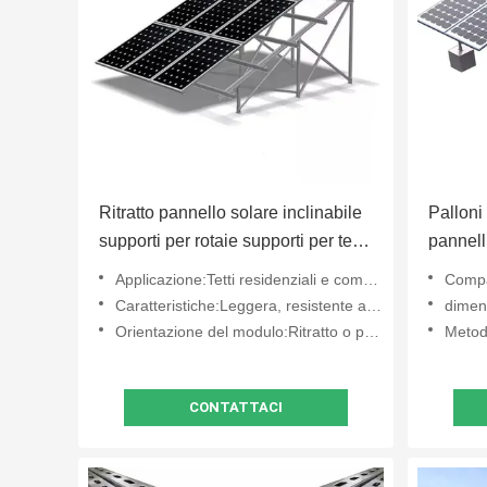
Ritratto pannello solare inclinabile
Palloni 
supporti per rotaie supporti per tetto
pannelli
a cinghia regolabile
Applicazione:Tetti residenziali e commerciali
Compatibil
Caratteristiche:Leggera, resistente alla corrosione, facile da installare
dimen
Orientazione del modulo:Ritratto o paesaggio
Metodo
CONTATTACI