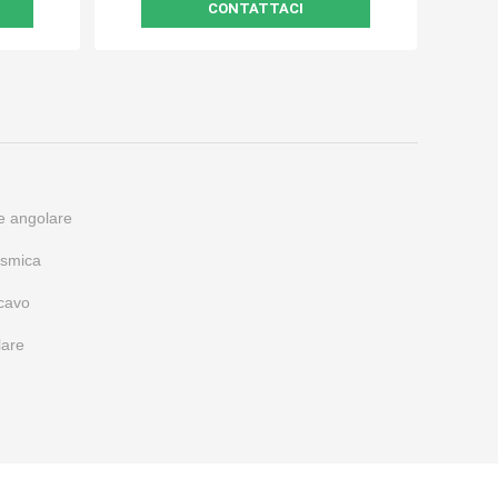
CONTATTACI
ne angolare
ismica
 cavo
lare