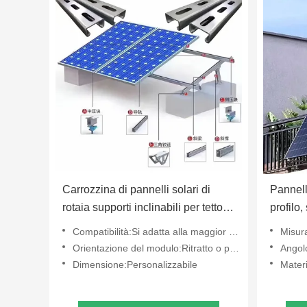
Carrozzina di pannelli solari di
Pannell
rotaia supporti inclinabili per tetto
profilo,
Ibr
montagg
Compatibilità:Si adatta alla maggior parte dei pannelli solari
Misur
Orientazione del modulo:Ritratto o paesaggio
Angolo
Dimensione:Personalizzabile
Materi