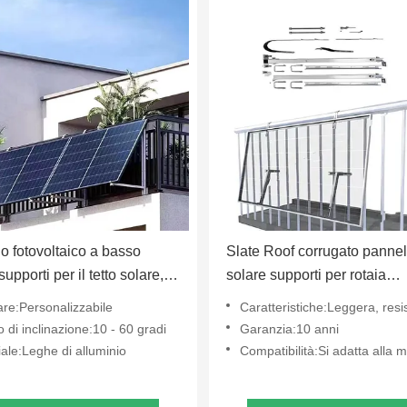
o fotovoltaico a basso
Slate Roof corrugato pannel
 supporti per il tetto solare,
solare supporti per rotaia
io inclinato per camper
montaggio OEM flessibile
are:Personalizzabile
Caratteristiche:Leggera, resistente alla corrosione, facil
 di inclinazione:10 - 60 gradi
Garanzia:10 anni
ale:Leghe di alluminio
Compatibilità:Si adatta alla maggior parte dei pan