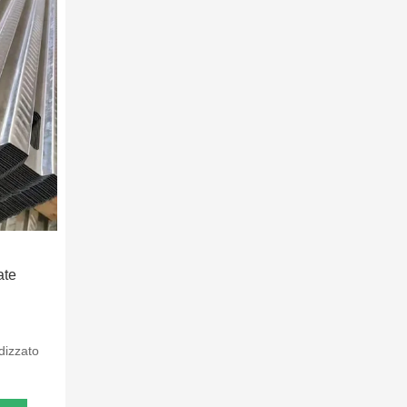
ate
dizzato