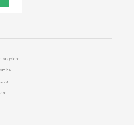
ne angolare
ismica
 cavo
lare