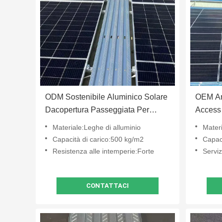
ODM Sostenibile Aluminico Solare
OEM An
Dacopertura Passeggiata Per
Access 
Accesso Dacopertura Esterno
fotovolt
Materiale:Leghe di alluminio
Materi
Capacità di carico:500 kg/m2
Capac
Resistenza alle intemperie:Forte
Servi
CONTATTACI