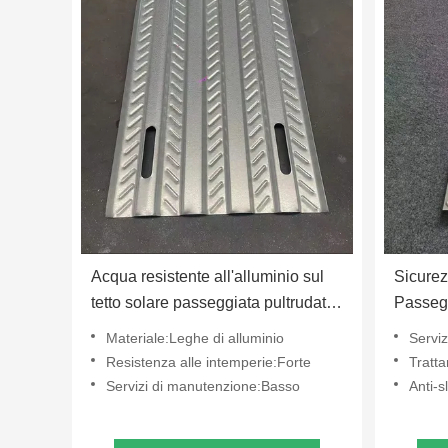
Acqua resistente all'alluminio sul
Sicure
tetto solare passeggiata pultrudata
Passegg
griglia non scivoloso
Griglia 
Materiale:Leghe di alluminio
Servi
Resistenza alle intemperie:Forte
Tratta
Servizi di manutenzione:Basso
Anti-sl