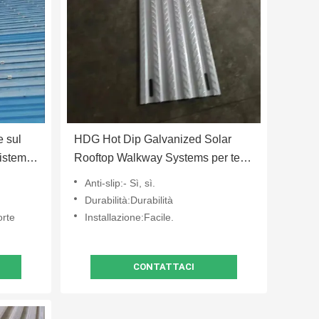
e sul
HDG Hot Dip Galvanized Solar
sistema
Rooftop Walkway Systems per tetti
piatti
Anti-slip:- Sì, sì.
Durabilità:Durabilità
orte
Installazione:Facile.
CONTATTACI