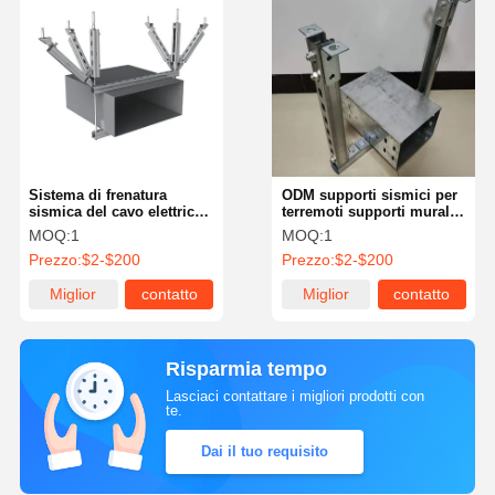
Sistema di frenatura
ODM supporti sismici per
sismica del cavo elettrico
terremoti supporti murali
regolabile per resistenza
galvanizzati accessori di
MOQ:
1
MOQ:
1
al terremoto
supporto
Prezzo:
$2-$200
Prezzo:
$2-$200
Miglior
contatto
Miglior
contatto
prezzo
prezzo
Risparmia tempo
Lasciaci contattare i migliori prodotti con
te.
Dai il tuo requisito