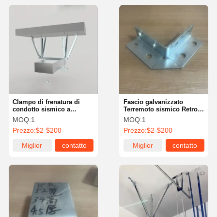
Clampo di frenatura di
Fascio galvanizzato
condotto sismico a
Terremoto sismico Retrofit
incastro galvanizzato
Brackets Sostegno
MOQ:
1
MOQ:
1
leggero resistente alla
strutturale 6x6
Prezzo:
$2-$200
Prezzo:
$2-$200
corrosione
Miglior
contatto
Miglior
contatto
prezzo
prezzo