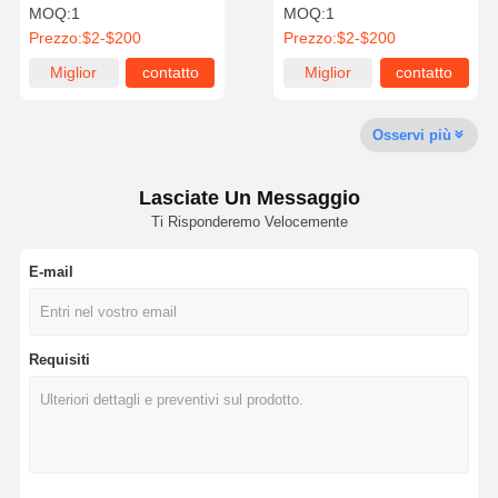
immerso a caldo bracciale
per il braccaggio del
MOQ:
1
MOQ:
1
angolari anti ruggine
condotto personalizzato
Prezzo:
$2-$200
Prezzo:
$2-$200
Visita Alla
Controllo
Contattaci
Notizie
Miglior
contatto
Miglior
contatto
Fabbrica
Della Qualità
prezzo
prezzo
Osservi più
Lasciate Un Messaggio
Casi
Ti Risponderemo Velocemente
E-mail
appendiabiti sismici
Canale di strumento solido
Requisiti
Fascia di canalizzazione angolare
supporto sismico dei condotti
supporto sismico del vassoio dei cavi