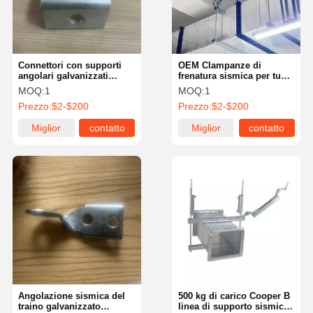
Connettori con supporti
OEM Clampanze di
angolari galvanizzati
frenatura sismica per tubi
senza cuciture per cornici
a prova di urti
MOQ:
1
MOQ:
1
sismiche
Prezzo:
$2-$200
Prezzo:
$2-$200
Miglior
contatto
Miglior
contatto
prezzo
prezzo
Casa.
Prodotti
Video
Chi Siamo
Angolazione sismica del
500 kg di carico Cooper B
traino galvanizzato
linea di supporto sismico