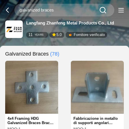
Langfang Zhanfeng Metal Products Co., Ltd
11
5.0
Fornitore verificato
YEARS
Galvanized Braces
(78)
4x4 Framing HDG
Fabbricazione in metallo
Galvanized Braces Bracket
di supporti angolari
Pier Support
galvanizzati supporti T