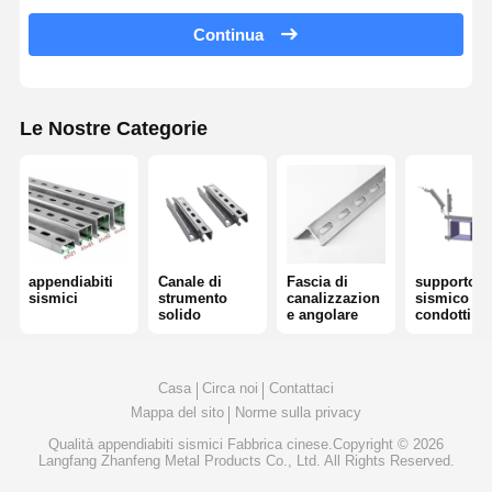
4 Sistemi di frenatura sismica
Continua
Altri dispositivi per il controllo delle emissioni
vassoio per cavi di pista
Le Nostre Categorie
Accessori per cestini a cavo
Supporti per rotaie a pannelli solari
Accessori per il montaggio solare
appendiabiti
Canale di
Fascia di
supporto
canale di montaggio solare
sismici
strumento
canalizzazion
sismico de
solido
e angolare
condotti
Passeggiata solare sul tetto
Casa
Circa noi
Contattaci
Mappa del sito
Norme sulla privacy
Qualità
appendiabiti sismici
Fabbrica cinese.Copyright © 2026
Langfang Zhanfeng Metal Products Co., Ltd. All Rights Reserved.