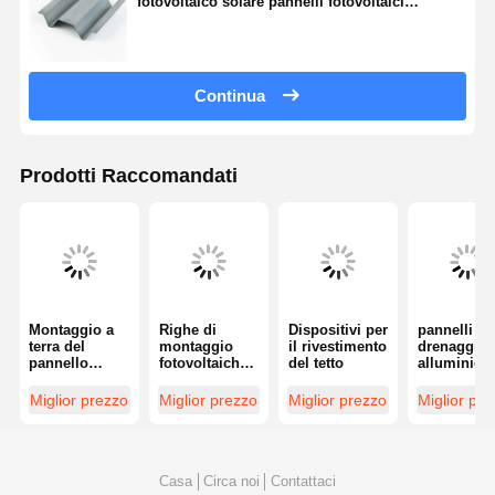
fotovoltaico solare pannelli fotovoltaici
Superficie montabile
Continua
Prodotti Raccomandati
Montaggio a
Righe di
Dispositivi per
pannelli di
terra del
montaggio
il rivestimento
drenaggio 
pannello
fotovoltaiche
del tetto
alluminio
solare
idratanti HDG
commercia
Montaggio
Gi
canale di
Miglior prezzo
Miglior prezzo
Miglior prezzo
Miglior pr
solare
montaggio
Struttura in
solare tetto
acciaio C
personalizz
Canale Profil
o
di acciaio
Casa
Circa noi
Contattaci