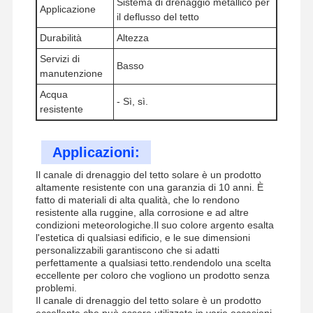
Sistema di drenaggio metallico per
Applicazione
il deflusso del tetto
4 Sistemi di frenatura sismica
Durabilità
Altezza
Altri dispositivi per il controllo delle emissioni
Servizi di
Basso
manutenzione
vassoio per cavi di pista
Acqua
- Sì, sì.
Accessori per cestini a cavo
resistente
Supporti per rotaie a pannelli solari
Applicazioni:
Accessori per il montaggio solare
Il canale di drenaggio del tetto solare è un prodotto
altamente resistente con una garanzia di 10 anni. È
canale di montaggio solare
fatto di materiali di alta qualità, che lo rendono
resistente alla ruggine, alla corrosione e ad altre
Passeggiata solare sul tetto
condizioni meteorologiche.Il suo colore argento esalta
l'estetica di qualsiasi edificio, e le sue dimensioni
personalizzabili garantiscono che si adatti
perfettamente a qualsiasi tetto.rendendolo una scelta
eccellente per coloro che vogliono un prodotto senza
problemi.
Il canale di drenaggio del tetto solare è un prodotto
eccellente che può essere utilizzato in varie occasioni