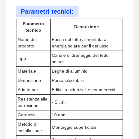
Parametri tecnici:
Visita Alla
Controllo
Contattaci
Notizie
Parametro
Fabbrica
Della Qualità
Descrizione
tecnico
Nome del
Fossa del tetto alimentata a
prodotto
energia solare per il deflusso
Canale di drenaggio del tetto
Tipo
solare
Casi
Materiale
Leghe di alluminio
Dimensione
Personalizzabile
appendiabiti sismici
Adatto per
Edifici residenziali e commerciali
Canale di strumento solido
Resistenza alla
- Sì, sì.
corrosione
Fascia di canalizzazione angolare
Garanzia
10 anni
supporto sismico dei condotti
Metodo di
Montaggio superficiale
installazione
supporto sismico del vassoio dei cavi