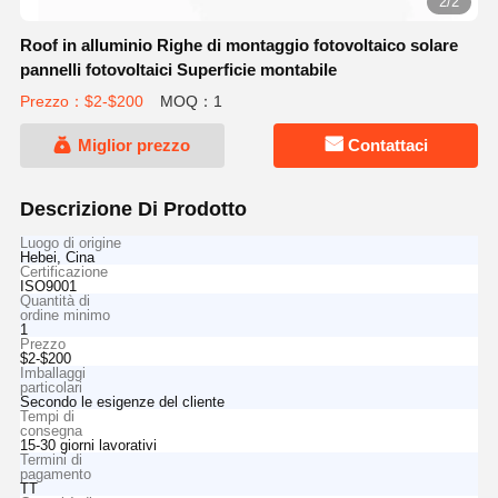
2/2
Roof in alluminio Righe di montaggio fotovoltaico solare
pannelli fotovoltaici Superficie montabile
Prezzo：$2-$200
MOQ：1
Miglior prezzo
Contattaci
Descrizione Di Prodotto
Luogo di origine
Hebei, Cina
Certificazione
ISO9001
Quantità di
ordine minimo
1
Prezzo
$2-$200
Imballaggi
particolari
Secondo le esigenze del cliente
Tempi di
consegna
15-30 giorni lavorativi
Termini di
pagamento
TT