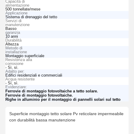
Capacità di
alimentazione
500 tonnellate/mese
Applicazione
Sistema di drenaggio del tetto
Servizi di
manutenzione
Basso
garanzia
10 anni
Durabilità
Altezza
Metodo di
installazione
Montaggio superficiale
Resistenza alla
corrosione
- Sì, sì.
Adatto per:
Edifici residenziali e commerciali
Acqua resistente
- Sì, sì.
Evidenziare:
,
Ferrovie di montaggio fotovoltaiche a tetto solare
,
Ferrovie di montaggio fotovoltaiche
Righe in alluminio per il montaggio di pannelli solari sul tetto
Superficie montaggio tetto solare Pv reticolare impermeabile
con durabilità bassa manutenzione