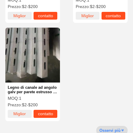
MOQ:
1
MOQ:
1
50x50x5
ODM
Prezzo:
$2-$200
Prezzo:
$2-$200
Miglior
contatto
Miglior
contatto
prezzo
prezzo
Legno di canale ad angolo
galv per parete estrusso a
forma di L per cornice
MOQ:
1
metallica
Prezzo:
$2-$200
Miglior
contatto
prezzo
Osservi più