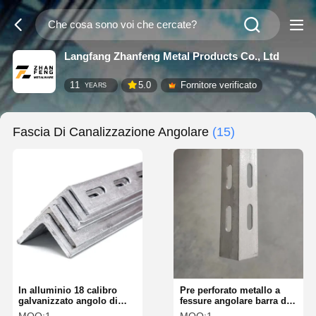
Langfang Zhanfeng Metal Products Co., Ltd
11
5.0
Fornitore verificato
YEARS
Fascia Di Canalizzazione Angolare
(15)
In alluminio 18 calibro
Pre perforato metallo a
galvanizzato angolo di
fessure angolare barra di
canalizzazione Flessibile
trave di ferro a forma di L